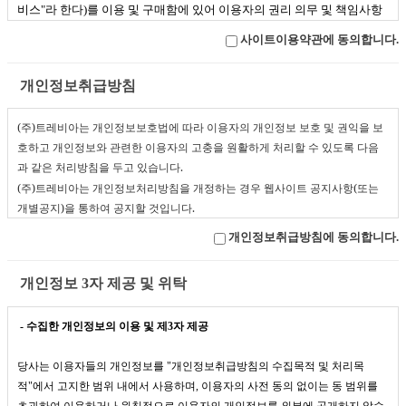
비스
"
라 한다
)
를 이용 및 구매함에 있어 이용자의 권리 의무 및 책임사항
을 규정함을 목적으로 합니다
.
사이트이용약관에 동의합니다.
제
2
조 용어 정의
개인정보취급방침
①
"
사이트
"
란 주식회사 트레비아가
“
서비스
”
를 이용자에게 제공하기 위
(
주
)
트레비아는 개인정보보호법에 따라 이용자의 개인정보 보호 및 권익을 보
하여 컴퓨터 등 정보통신 설비를 이용하여 정보를 제공하는 온라인상의
호하고 개인정보와 관련한 이용자의 고충을 원활하게 처리할 수 있도록 다음
영업장을 말합니다
.
과 같은 처리방침을 두고 있습니다
.
② "
이용자
"
란
"
사이트
"
에 접속하여 이 약관에 따라
"
사이트
"
에서 제공하
(
주
)
트레비아는
개인정보처리방침을 개정하는 경우 웹사이트 공지사항
(
또는
는
"
서비스
"
를 받는 회원 및 비회원을 말합니다
.
개별공지
)
을 통하여 공지할 것입니다
.
③
“
회원
”
이라 함은
"
사이트
“
에 개인정보를 제공하여 회원등록을 한 자
로서
, ”
사이트
“
가 제공하는
”
서비스
“
를 계속적으로 이용할 수 있는 자를
개인정보취급방침에 동의합니다.
○
본 방침은
2013
년
1
월
1
일부터 시행됩니다
.
말합니다
.
④ "비회원"이라 함은 회원에 가입하지 않고
"
사이트
"
에서 제공하는
"
서
개인정보 3자 제공 및 위탁
1.
개인정보의 처리 목적
(
주
)
트레비아에서는 개인정보를 다음의 목적을 위해
비스
"
를 이용하는 자를 말합니다
.
처리합니다
.
처리한 개인정보는 다음의 목적이외의 용도로는 사용되지 않으며
-
수집한 개인정보의 이용 및 제
3
자 제공
이용 목적이 변경될 시에는 사전동의를 구할 예정입니다
.
제
3
조 약관 등의 명시와 개정
당사는 이용자들의 개인정보를
"
개인정보취급방침의 수집목적 및 처리목
가
.
홈페이지 회원가입 및 관리
①
"
사이트
"
는 이 약관의 내용과 상호 및 대표자 성명
,
영업소 소재지 주소
적
"
에서 고지한 범위 내에서 사용하며
,
이용자의 사전 동의 없이는 동 범위를
회원 가입의사 확인
,
회원제 서비스 제공에 따른 본인 식별
·
인증
,
회원자격 유
(
소비자의 불만을 처리할 수 있는 곳의 주소를 포함
),
전화번호
,
팩스번호
,
초과하여 이용하거나 원칙적으로 이용자의 개인정보를 외부에 공개하지 않습